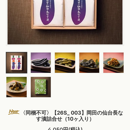
〈同梱不可〉【26S_ 003】岡田の仙台長な
す漬詰合せ（10ヶ入り）
4,050円(税込)