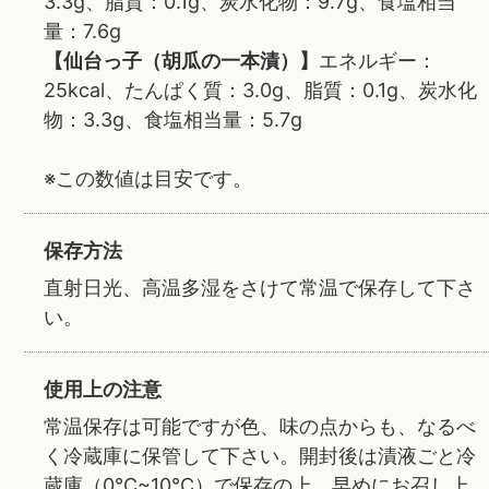
3.3g、脂質：0.1g、炭水化物：9.7g、食塩相当
量：7.6g
【仙台っ子（胡瓜の一本漬）】
エネルギー：
25kcal、たんぱく質：3.0g、脂質：0.1g、炭水化
物：3.3g、食塩相当量：5.7g
※この数値は目安です。
保存方法
直射日光、高温多湿をさけて常温で保存して下さ
い。
使用上の注意
常温保存は可能ですが色、味の点からも、なるべ
く冷蔵庫に保管して下さい。開封後は漬液ごと冷
蔵庫（0℃~10℃）で保存の上、早めにお召し上