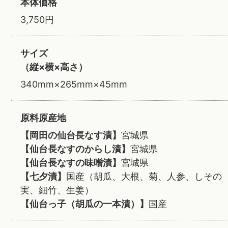
本体価格
3,750円
サイズ
（縦×横×高さ）
340mm×265mm×45mm
原料原産地
【岡田の仙台長なす漬】
宮城県
【仙台長なすのからし漬】
宮城県
【仙台長なすの味噌漬】
宮城県
【七夕漬】
国産（胡瓜、大根、菊、人参、しその
実、細竹、生姜）
【仙台っ子（胡瓜の一本漬）】
国産