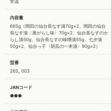
常温
内容量
665g（岡田の仙台長なす漬70g×2、岡田の仙台
長なす漬〈唐がらし味〉70g×2、仙台長なすのか
らし漬50g、仙台長なすの味噌漬55g、七夕漬
50g×2、仙台っ子〈胡瓜の一本漬〉90g×2）
型番
26S_ 003
JANコード
●●●