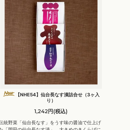
【NHE54】仙台長なす漬詰合せ（3ヶ入
り）
1,242円(税込)
伝統野菜「仙台長なす」をうす味の醤油で仕上げ
た「岡田の仙台長なす漬」、大きめのきくらげに