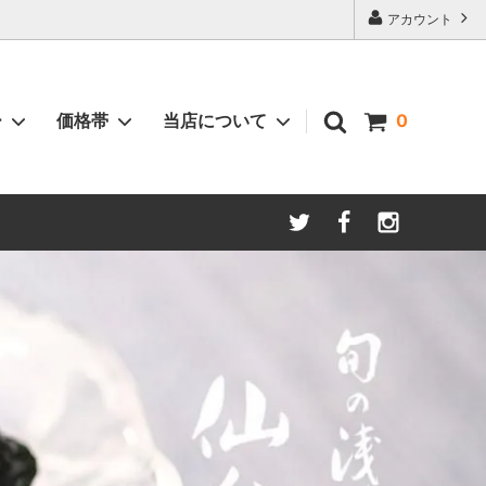
アカウント
ー
価格帯
当店について
0
季節限定商品
会社案内
仙台長なすの味噌漬
袋類