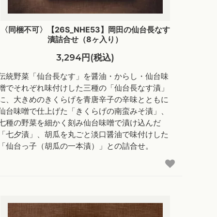
〈同梱不可〉【26S_NHE53】岡田の仙台長なす
漬詰合せ（8ヶ入り）
3,294円(税込)
伝統野菜「仙台長なす」を醤油・からし・仙台味
噌でそれぞれ味付けした三種の「仙台長なす漬」
に、大きめのきくらげを青唐辛子の辛味とともに
仙台味噌で仕上げた「きくらげの南蛮みそ漬」、
七種の野菜を細かく刻み仙台味噌で漬け込んだ
「七夕漬」、胡瓜を丸ごと淡口醤油で味付けした
「仙台っ子（胡瓜の一本漬）」との詰合せ。