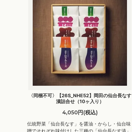
〈同梱不可〉【26S_NHE52】岡田の仙台長なす
漬詰合せ（10ヶ入り）
4,050円(税込)
伝統野菜「仙台長なす」を醤油・からし・仙台味
噌でそれぞれ味付けした三種の「仙台長なす漬」