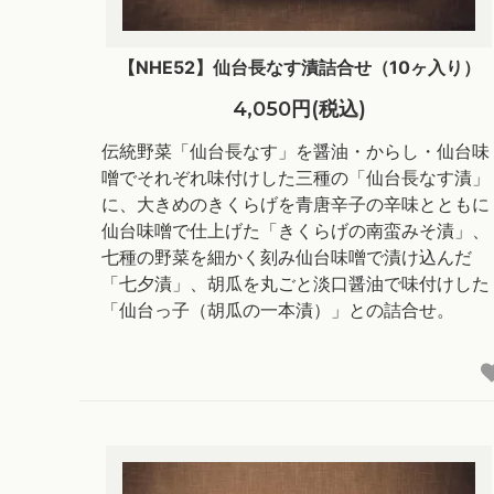
【NHE52】仙台長なす漬詰合せ（10ヶ入り）
4,050円(税込)
伝統野菜「仙台長なす」を醤油・からし・仙台味
噌でそれぞれ味付けした三種の「仙台長なす漬」
に、大きめのきくらげを青唐辛子の辛味とともに
仙台味噌で仕上げた「きくらげの南蛮みそ漬」、
七種の野菜を細かく刻み仙台味噌で漬け込んだ
「七夕漬」、胡瓜を丸ごと淡口醤油で味付けした
「仙台っ子（胡瓜の一本漬）」との詰合せ。