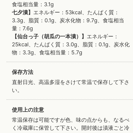
食塩相当量：3.1g
七夕漬】
エネルギー：53kcal、たんぱく質：
3.3g、脂質：0.1g、炭水化物：9.7g、食塩相当
量：7.6g
【仙台っ子（胡瓜の一本漬）】
エネルギー：
25kcal、たんぱく質：3.0g、脂質：0.1g、炭水化
物：3.3g、食塩相当量：5.7g
保存方法
直射日光、高温多湿をさけて常温で保存して下さ
い。
使用上の注意
常温保存は可能ですが色、味の点からも、なるべ
く冷蔵庫に保管して下さい。開封後は漬液ごと冷