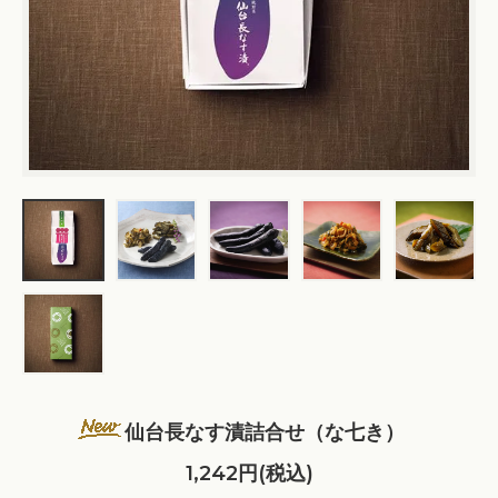
仙台長なす漬詰合せ（な七き）
1,242円(税込)