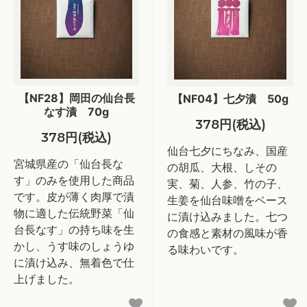
【NF28】岡田の仙台長
【NF04】七夕漬 50g
なす漬 70g
378円(税込)
378円(税込)
仙台七夕にちなみ、国産
宮城県産の「仙台長な
の胡瓜、大根、しその
す」のみを使用した商品
実、菊、人参、竹の子、
です。皮が薄く肉厚で漬
生姜を仙台味噌をベース
物に適した伝統野菜「仙
に漬け込みました。七つ
台長なす」の持ち味を生
の食感と素材の風味が香
かし、うす味のしょうゆ
る味わいです。
に漬け込み、無着色で仕
上げました。