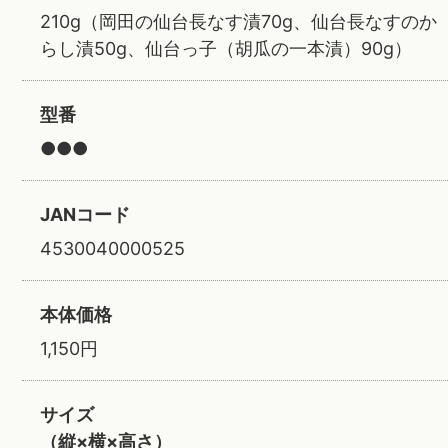
210g（岡田の仙台長なす漬70g、仙台長なすのか
らし漬50g、仙台っ子（胡瓜の一本漬）90g）
型番
●●●
JANコード
4530040000525
本体価格
1,150円
サイズ
（縦×横×高さ）